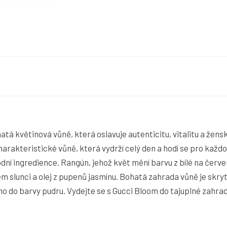
tá květinová vůně, která oslavuje autenticitu, vitalitu a žen
arakteristické vůně, která vydrží celý den a hodí se pro každou
rodní ingredience. Rangún, jehož květ mění barvu z bílé na čer
ém slunci a olej z pupenů jasmínu. Bohatá zahrada vůně je skry
o do barvy pudru. Vydejte se s Gucci Bloom do tajuplné zahrady