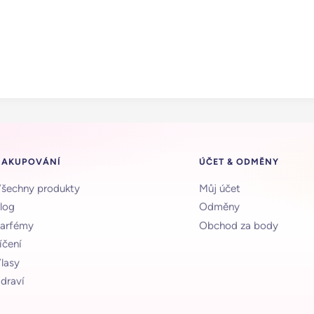
NAKUPOVÁNÍ
ÚČET & ODMĚNY
šechny produkty
Můj účet
log
Odměny
arfémy
Obchod za body
íčení
lasy
draví