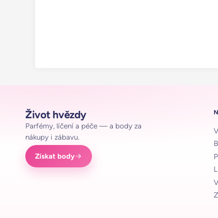
Život hvězdy
Parfémy, líčení a péče — a body za
V
nákupy i zábavu.
B
Získat body
P
L
V
Z