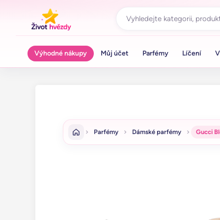
Výhodné nákupy
Můj účet
Parfémy
Líčení
V
Parfémy
Dámské parfémy
Gucci B