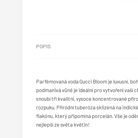
POPIS
Parfémovaná voda Gucci Bloom je luxusní, boha
podmanivá vůně je ideální pro vytvoření vaší ch
snoubí tři kvalitní, vysoce koncentrované pří
rozpuku. Přírodní tuberóza sklizená na indick
flakónu, který připomíná porcelán. Vše je oděn
nejlepší ze světa květin!