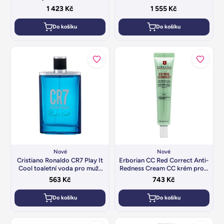
unisex 30 ml
1 423
Kč
1 555
Kč
Do košíku
Do košíku
Nové
Nové
Cristiano Ronaldo CR7 Play It
Erborian CC Red Correct Anti-
Cool toaletní voda pro muže
Redness Cream CC krém proti
100 ml
začervenání pleti SPF 30 40 ml
563
Kč
743
Kč
Do košíku
Do košíku