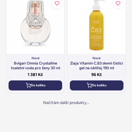
Nové
Nové
Bvlgari Omnia Crystalline
Ziaja Vitamin C.B3 denní čistící
toaletní voda pro ženy 30 ml
gel na obličej 190 ml
1 381
Kč
96
Kč
Do košíku
Do košíku
Načítám další produkty…