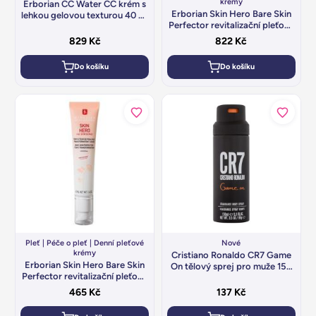
krémy
Erborian CC Water CC krém s
Erborian Skin Hero Bare Skin
lehkou gelovou texturou 40 ml
Perfector revitalizační pleťová
Doré
emulze 40 ml
829
Kč
822
Kč
Do košíku
Do košíku
Pleť
|
Péče o pleť
|
Denní pleťové
Nové
krémy
Cristiano Ronaldo CR7 Game
Erborian Skin Hero Bare Skin
On tělový sprej pro muže 150
Perfector revitalizační pleťová
ml
emulze 15 ml
465
Kč
137
Kč