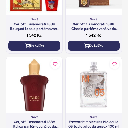
Nové
Nové
Xerjoff Casamorati 1888
Xerjoff Casamorati 1888
Bouquet Ideale parfémovaná
Classic parfémovaná voda
voda unisex 30 ml
unisex 30 ml
1 542
Kč
1 542
Kč
Do košíku
Do košíku
Nové
Nové
Xerjoff Casamorati 1888
Escentric Molecules Molecule
Italica parfémovaná voda
05 toaletní voda unisex 100 ml