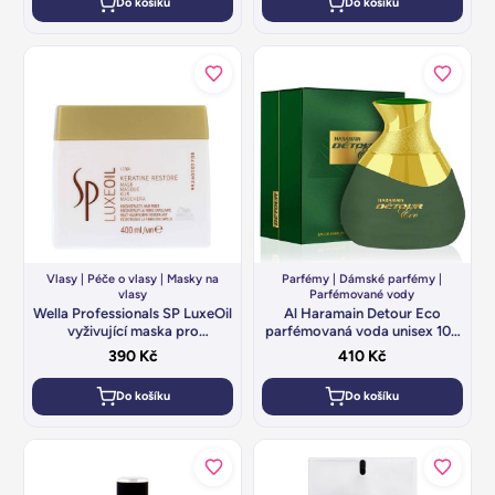
Do košíku
Do košíku
Vlasy
|
Péče o vlasy
|
Masky na
Parfémy
|
Dámské parfémy
|
vlasy
Parfémované vody
Wella Professionals SP LuxeOil
Al Haramain Detour Eco
vyživující maska pro
parfémovaná voda unisex 100
poškozené vlasy 400 ml
ml
390
Kč
410
Kč
Do košíku
Do košíku